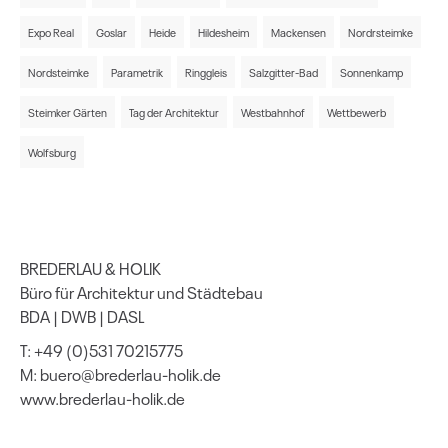
Expo Real
Goslar
Heide
Hildesheim
Mackensen
Nordrsteimke
Nordsteimke
Parametrik
Ringgleis
Salzgitter-Bad
Sonnenkamp
Steimker Gärten
Tag der Architektur
Westbahnhof
Wettbewerb
Wolfsburg
BREDERLAU & HOLIK
Büro für Architektur und Städtebau
BDA | DWB | DASL
T: +49 (0)531 70215775
M: buero@brederlau-holik.de
www.brederlau-holik.de