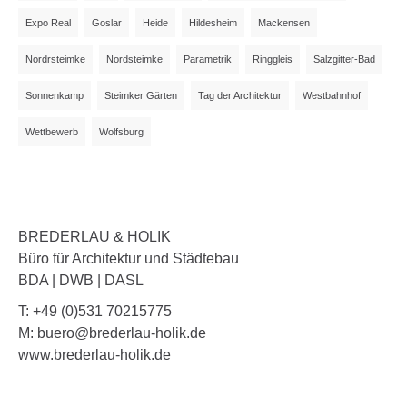
Expo Real
Goslar
Heide
Hildesheim
Mackensen
Nordrsteimke
Nordsteimke
Parametrik
Ringgleis
Salzgitter-Bad
Sonnenkamp
Steimker Gärten
Tag der Architektur
Westbahnhof
Wettbewerb
Wolfsburg
BREDERLAU & HOLIK
Büro für Architektur und Städtebau
BDA | DWB | DASL
T: +49 (0)531 70215775
M: buero@brederlau-holik.de
www.brederlau-holik.de