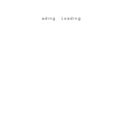
Loading
Loading
Loading
Loading
Hinterlasse einen Kommentar