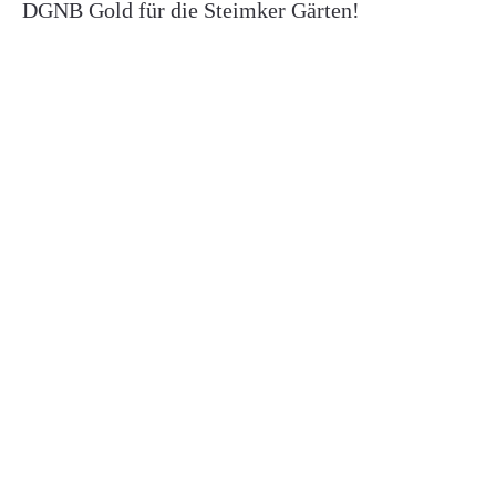
DGNB Gold für die Steimker Gärten!
Ost- und Westsiedlung | Salzgitter-Bad
Wir wünschen ein frohes neues Jahr 2025
BLINGBLING – Himmel über Braunschweig